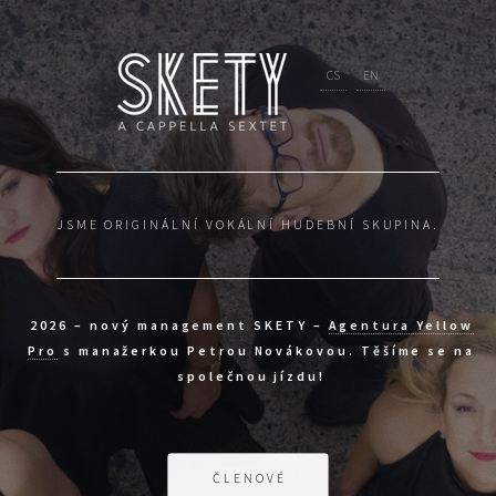
CS
EN
JSME ORIGINÁLNÍ VOKÁLNÍ HUDEBNÍ SKUPINA.
y
2026 – nový management SKETY –
Agentura Yellow
Pro
s manažerkou Petrou Novákovou. Těšíme se na
společnou jízdu!
ČLENOVÉ